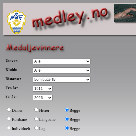
Utøver:
Klubb:
Distanse:
Fra år:
Til år:
Damer
Herrer
Begge
Kortbane
Langbane
Begge
Individuelt
Lag
Begge